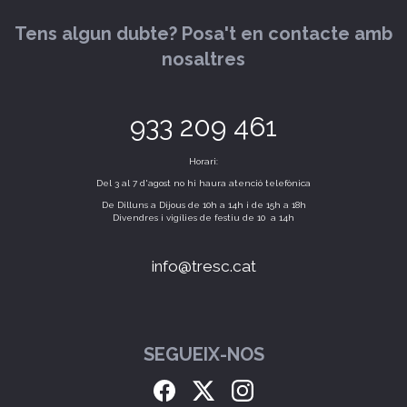
Tens algun dubte? Posa't en contacte amb
nosaltres
933 209 461
Horari:
Del 3 al 7 d'agost no hi haura atenció telefònica
De Dilluns a Dijous de 10h a 14h i de 15h a 18h
Divendres i vigílies de festiu de 10 a 14h
info@tresc.cat
SEGUEIX-NOS