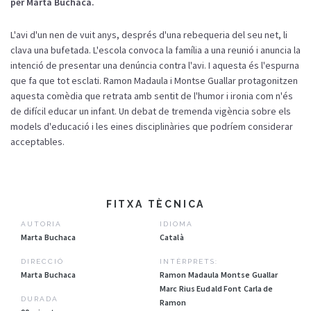
per Marta Buchaca.
L'avi
d'un
nen de
vuit
anys
,
després
d'una
rebequeria
del
seu
net, li
clava una
bufetada
.
L'escola
convoca la
família
a una reunió i anuncia la
intenció
de presentar una
denúncia
contra
l'avi
. I
aquesta
és
l'espurna
que fa que
tot
esclati
. Ramon
Madaula
i Montse Guallar
protagonitzen
aquesta
comèdia
que retrata
amb
sentit
de
l'humor
i
ironia
com
n'és
de difícil educar un
infant
. Un
debat
de tremenda
vigència
sobre
els
models
d'educació
i les
eines
disciplinàries
que
podríem
considerar
acceptables
.
FITXA TÈCNICA
AUTORIA
IDIOMA
Marta Buchaca
Català
DIRECCIÓ
INTÈRPRETS:
Marta Buchaca
Ramon Madaula Montse Guallar
Marc Rius Eudald Font Carla de
DURADA
Ramon