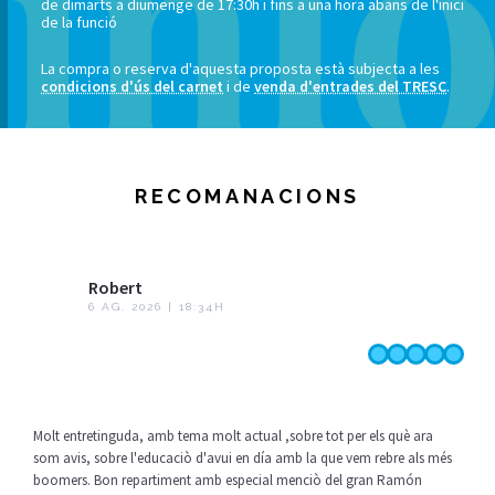
de dimarts a diumenge de 17:30h i fins a una hora abans de l'inici
de la funció
La compra o reserva d'aquesta proposta està subjecta a les
condicions d'ús del carnet
i de
venda d'entrades del TRESC
.
RECOMANACIONS
Robert
6 AG. 2026 | 18:34H
Molt entretinguda, amb tema molt actual ,sobre tot per els què ara
som avis, sobre l'educaciò d'avui en día amb la que vem rebre als més
boomers. Bon repartiment amb especial menciò del gran Ramón