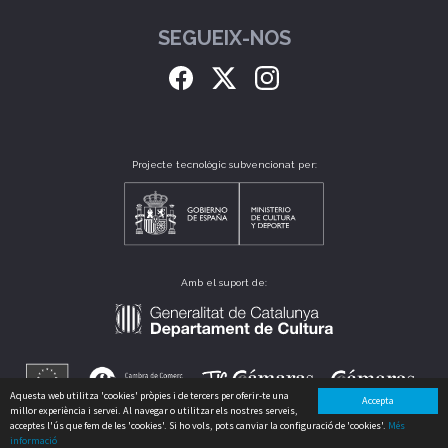
SEGUEIX-NOS
Projecte tecnològic subvencionat per:
Amb el suport de:
Aquesta web utilitza 'cookies' pròpies i de tercers per oferir-te una
Accepta
millor experiència i servei. Al navegar o utilitzar els nostres serveis,
acceptes l'ús que fem de les 'cookies'. Si ho vols, pots canviar la configuració de 'cookies'.
Més
informació
CLUB CATALÀ DE CULTURA, S.L. B64175235 CARRER PERÚ, 186 - 08020 - BARCELONA