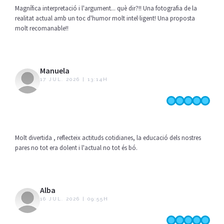
Magnífica interpretació i l'argument... què dir?!! Una fotografia de la
realitat actual amb un toc d'humor molt intel·ligent! Una proposta
molt recomanable!!
Manuela
17 JUL. 2026 | 13:14H
Molt divertida , reflecteix actituds cotidianes, la educació dels nostres
pares no tot era dolent i l'actual no tot és bó.
Alba
16 JUL. 2026 | 09:55H