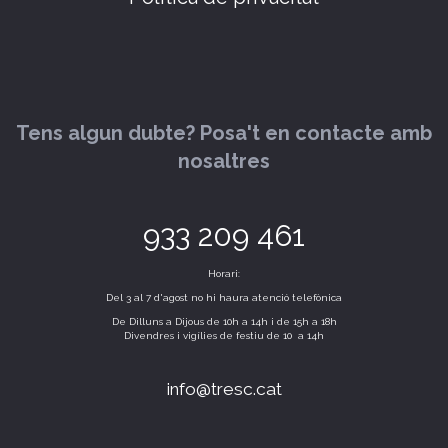
Tens algun dubte? Posa't en contacte amb
nosaltres
933 209 461
Horari:
Del 3 al 7 d'agost no hi haura atenció telefònica
De Dilluns a Dijous de 10h a 14h i de 15h a 18h
Divendres i vigílies de festiu de 10 a 14h
info@tresc.cat