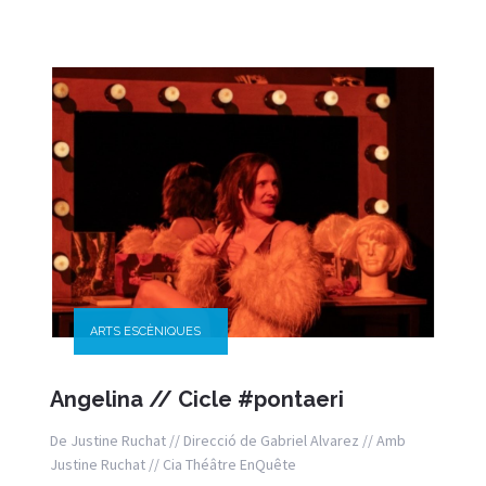
ARTS ESCÈNIQUES
Angelina // Cicle #pontaeri
De Justine Ruchat // Direcció de Gabriel Alvarez // Amb
Justine Ruchat // Cia Théâtre EnQuête