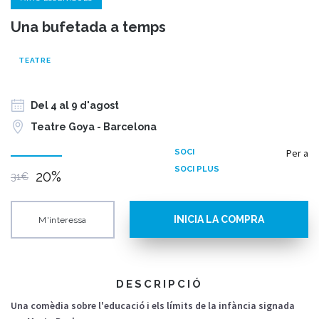
Una bufetada a temps
TEATRE
Del 4 al 9 d'agost
Teatre Goya - Barcelona
Per a
SOCI
SOCI PLUS
20%
31€
INICIA LA COMPRA
M'interessa
DESCRIPCIÓ
Una
comèdia
sobre
l'educació
i
els
límits
de la
infància
signada