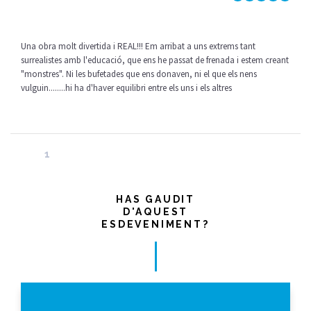
Una obra molt divertida i REAL!!! Em arribat a uns extrems tant
surrealistes amb l'educació, que ens he passat de frenada i estem creant
"monstres". Ni les bufetades que ens donaven, ni el que els nens
vulguin........hi ha d'haver equilibri entre els uns i els altres
1
HAS GAUDIT
D'AQUEST
ESDEVENIMENT?