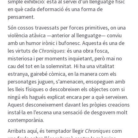
simple exhibició: està al servei d’un llenguatge físic
en què cada deformació és una forma de
pensament.
Són cossos travessats per forces primitives, on una
violència atàvica —anterior al llenguatge— conviu
amb un humor irònic i bufonesc. Aquesta és una de
les virtuts de
Chroniques
: és una obra fosca,
misteriosa i per moments inquietant, però mai no
cau del tot en la solemnitat. Hi ha una vitalitat
estranya, gairebé còmica, en la manera com els
personatges juguen, s’amenacen, ensopeguen amb
les lleis físiques o descobreixen els objectes com si
ningú els hagués explicat encara per a què serveixen.
Aquest desconeixement davant les pròpies creacions
instal·la en l'escena una sensació de desgovern molt
contemporània.
Arribats aquí, és temptador llegir
Chroniques
com