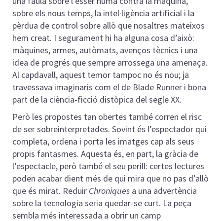
una faula sobre l’ésser humà contra la màquina,
sobre els nous temps, la intel·ligència artificial i la
pèrdua de control sobre allò que nosaltres mateixos
hem creat. I segurament hi ha alguna cosa d’això:
màquines, armes, autòmats, avenços tècnics i una
idea de progrés que sempre arrossega una amenaça.
Al capdavall, aquest temor tampoc no és nou; ja
travessava imaginaris com el de Blade Runner i bona
part de la ciència-ficció distòpica del segle XX.
Però les propostes tan obertes també corren el risc
de ser sobreinterpretades. Sovint és l’espectador qui
completa, ordena i porta les imatges cap als seus
propis fantasmes. Aquesta és, en part, la gràcia de
l’espectacle, però també el seu perill: certes lectures
poden acabar dient més de qui mira que no pas d’allò
que és mirat. Reduir
Chroniques
a una advertència
sobre la tecnologia seria quedar-se curt. La peça
sembla més interessada a obrir un camp