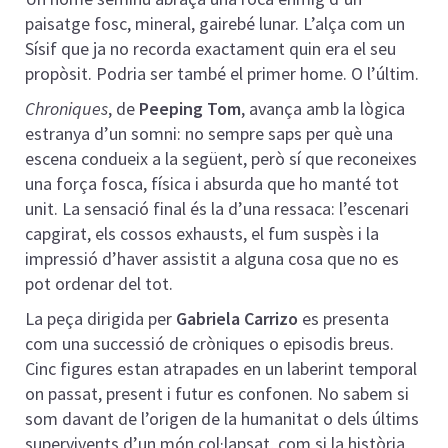
paisatge fosc, mineral, gairebé lunar. L’alça com un
Sísif que ja no recorda exactament quin era el seu
propòsit. Podria ser també el primer home. O l’últim.
Chroniques
, de
Peeping Tom
, avança amb la lògica
estranya d’un somni: no sempre saps per què una
escena condueix a la següent, però sí que reconeixes
una força fosca, física i absurda que ho manté tot
unit. La sensació final és la d’una ressaca: l’escenari
capgirat, els cossos exhausts, el fum suspès i la
impressió d’haver assistit a alguna cosa que no es
pot ordenar del tot.
La peça dirigida per
Gabriela Carrizo
es presenta
com una successió de cròniques o episodis breus.
Cinc figures estan atrapades en un laberint temporal
on passat, present i futur es confonen. No sabem si
som davant de l’origen de la humanitat o dels últims
supervivents d’un món col·lapsat, com si la història