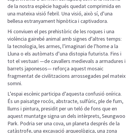
de la nostra espècie hagués quedat comprimida en
una mateixa visió febril. Una visió, això sí, d’una
bellesa estranyament hipnòtica i captivadora.
Hi conviuen el pes prehistòric de les roques i una
violència gairebé animal amb signes d’altres temps:
la tecnologia, les armes, l’imaginari de l’home a la
Lluna o els autòmats d’una distopia futurista. Fins i
tot el vestuari —de cavallers medievals a armadures i
barrets japonesos— reforça aquest mosaic
fragmentat de civilitzacions arrossegades pel mateix
somni.
L’espai escènic participa d’aquesta confusió onírica.
És un paisatge rocós, abstracte, sulfúric, ple de fum,
llums i pintura, presidit per un teló de fons que en
aquest muntatge signa un dels intèrprets, Seungwoo
Park. Podria ser una cova, un planeta després de la
catàstrofe, una excavació arqueològica, una zona