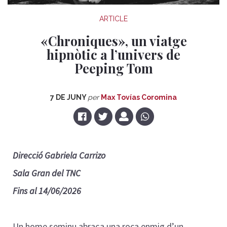
ARTICLE
«Chroniques», un viatge
hipnòtic a l’univers de
Peeping Tom
7 DE JUNY
per
Max Tovías Coromina
Direcció Gabriela Carrizo
Sala Gran del TNC
Fins al 14/06/2026
Un home seminu abraça una roca enmig d’un