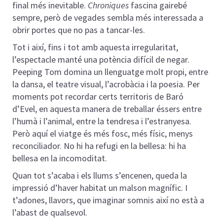
final més inevitable.
Chroniques
fascina gairebé
sempre, però de vegades sembla més interessada a
obrir portes que no pas a tancar-les.
Tot i així, fins i tot amb aquesta irregularitat,
l’espectacle manté una potència difícil de negar.
Peeping Tom domina un llenguatge molt propi, entre
la dansa, el teatre visual, l’acrobàcia i la poesia. Per
moments pot recordar certs territoris de Baró
d’Evel, en aquesta manera de treballar éssers entre
l’humà i l’animal, entre la tendresa i l’estranyesa.
Però aquí el viatge és més fosc, més físic, menys
reconciliador. No hi ha refugi en la bellesa: hi ha
bellesa en la incomoditat.
Quan tot s’acaba i els llums s’encenen, queda la
impressió d’haver habitat un malson magnífic. I
t’adones, llavors, que imaginar somnis així no està a
l’abast de qualsevol.