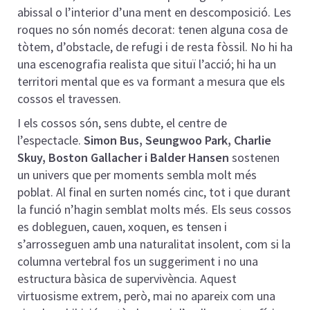
abissal o l’interior d’una ment en descomposició. Les
roques no són només decorat: tenen alguna cosa de
tòtem, d’obstacle, de refugi i de resta fòssil. No hi ha
una escenografia realista que situï l’acció; hi ha un
territori mental que es va formant a mesura que els
cossos el travessen.
I els cossos són, sens dubte, el centre de
l’espectacle.
Simon Bus, Seungwoo Park, Charlie
Skuy, Boston Gallacher i Balder Hansen
sostenen
un univers que per moments sembla molt més
poblat. Al final en surten només cinc, tot i que durant
la funció n’hagin semblat molts més. Els seus cossos
es dobleguen, cauen, xoquen, es tensen i
s’arrosseguen amb una naturalitat insolent, com si la
columna vertebral fos un suggeriment i no una
estructura bàsica de supervivència. Aquest
virtuosisme extrem, però, mai no apareix com una