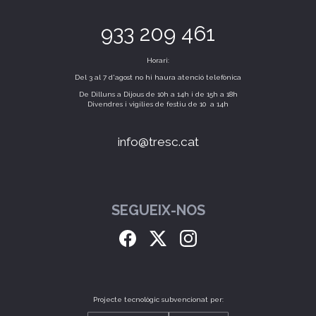
933 209 461
Horari:
Del 3 al 7 d'agost no hi haura atenció telefònica
De Dilluns a Dijous de 10h a 14h i de 15h a 18h
Divendres i vigílies de festiu de 10 a 14h
info@tresc.cat
SEGUEIX-NOS
Projecte tecnològic subvencionat per: