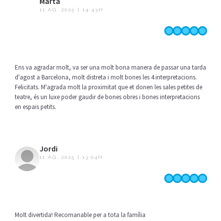
Marta
11 AG. 2025 | 14:43H
Ens va agradar molt, va ser una molt bona manera de passar una tarda
d'agost a Barcelona, molt distreta i molt bones les 4 interpretacions.
Felicitats. M'agrada molt la proximitat que et donen les sales petites de
teatre, és un luxe poder gaudir de bones obres i bones interpretacions
en espais petits.
Jordi
11 AG. 2025 | 13:04H
Molt divertida! Recomanable per a tota la família