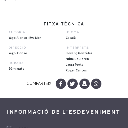
FITXA TÈCNICA
AUTORIA
IDIOMA
Yago Alonso i Eva Mor
Català
DIRECCIÓ
INTÈRPRETS:
Yago Alonso
Llorenç Gonzàlez
Núria Deulofeu
DURADA
Laura Porta
70 minuts
Roger Cantos
COMPARTEIX
INFORMACIÓ DE L'ESDEVENIMENT