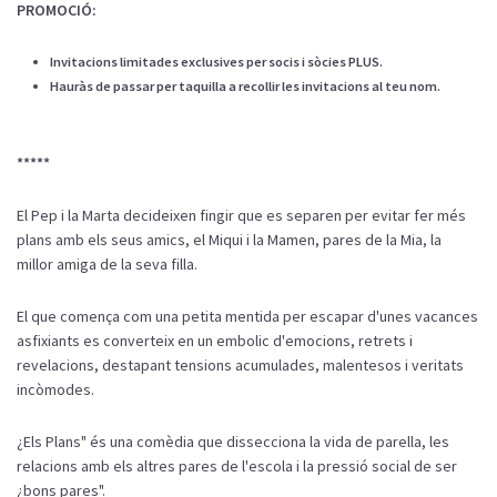
PROMOCIÓ:
Invitacions limitades exclusives per socis i sòcies PLUS.
Hauràs de passar per taquilla a recollir les invitacions al teu nom.
*****
El Pep i la Marta decideixen fingir que es separen per evitar fer més
plans amb els seus amics, el Miqui i la Mamen, pares de la Mia, la
millor amiga de la seva filla.
El que comença com una petita mentida per escapar d'unes vacances
asfixiants es converteix en un embolic d'emocions, retrets i
revelacions, destapant tensions acumulades, malentesos i veritats
incòmodes.
¿Els Plans" és una comèdia que dissecciona la vida de parella, les
relacions amb els altres pares de l'escola i la pressió social de ser
¿bons pares".