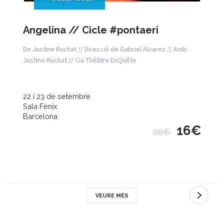
Angelina // Cicle #pontaeri
De Justine Ruchat // Direcció de Gabriel Alvarez // Amb
Justine Ruchat // Cia Théâtre EnQuête
22 i 23 de setembre
Sala Fènix
Barcelona
16€
20€
VEURE MÉS