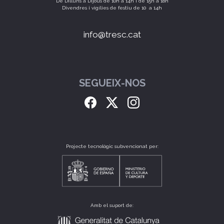
De Dilluns a Dijous de 10h a 14h i de 15h a 18h
Divendres i vigílies de festiu de 10 a 14h
info@tresc.cat
SEGUEIX-NOS
Projecte tecnològic subvencionat per:
Amb el suport de: