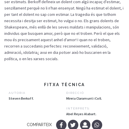
ser estimats. Berkoff defineix un dolent com algú incapaç d'estimar,
senzillament perquè no li n'han ensenyat. Ningú ha estimat el dolent, i
per tant el dolent no sap com estimar. La tragedia és que tothom
necessita i desitja ser estimat, ho vulgui o no. Els grans dolents de
Shakespeare, més enllà de les seves maldats i manipulacions, són
individus que busquen amor, però que no el troben. Però el que els
mou és precisament aquest anhel d'amor! I quan no el troben,
recorren a succedanis perfectes: reconeixement, validació,
admiració, idolatria¿ avui en dia potser això ho buscarien en la
política, o en les xarxes socials.
FITXA TÈCNICA
AUTORIA
DIRECCIÓ
Steven Berkoff.
Mireia Claramunt i Coll.
INTÈRPRETS:
Abel Reyes Alabart.
COMPARTEIX