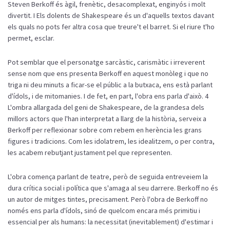
Steven Berkoff és àgil, frenètic, desacomplexat, enginyós i molt
divertit. I Els dolents de Shakespeare és un d'aquells textos davant
els quals no pots fer altra cosa que treure't el barret. Si el riure t'ho
permet, esclar.
Pot semblar que el personatge sarcàstic, carismàtic i irreverent
sense nom que ens presenta Berkoff en aquest monòleg i que no
triga ni deu minuts a ficar-se el públic a la butxaca, ens està parlant
d'ídols, i de mitomanies. I de fet, en part, l'obra ens parla d'això. 4
L'ombra allargada del geni de Shakespeare, de la grandesa dels
millors actors que l'han interpretat a llarg de la història, serveix a
Berkoff per reflexionar sobre com rebem en herència les grans
figures i tradicions. Com les idolatrem, les idealitzem, o per contra,
les acabem rebutjant justament pel que representen.
L'obra comença parlant de teatre, però de seguida entreveiem la
dura crítica social i política que s'amaga al seu darrere. Berkoff no és
un autor de mitges tintes, precisament. Però l'obra de Berkoff no
només ens parla d'ídols, sinó de quelcom encara més primitiu i
essencial per als humans: la necessitat (inevitablement) d'estimar i