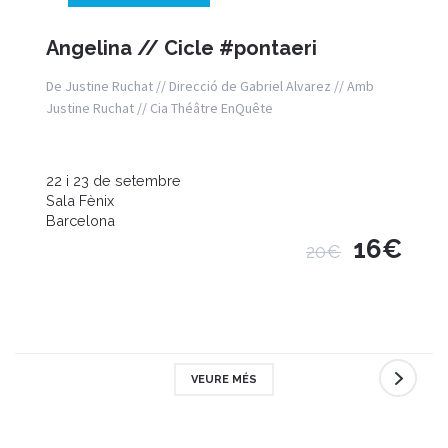
Angelina // Cicle #pontaeri
De Justine Ruchat // Direcció de Gabriel Alvarez // Amb
Justine Ruchat // Cia Théâtre EnQuête
22 i 23 de setembre
Sala Fènix
Barcelona
16€
20€
VEURE MÉS